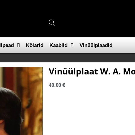
lipead
Kõlarid
Kaablid
Vinüülplaadid
Vinüülplaat W. A. Mo
40.00
€