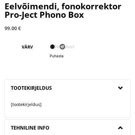
Eelvõimendi, fonokorrektor
Pro-Ject Phono Box
99.00
€
Hõbe-Must
VÄRV
Puhasta
TOOTEKIRJELDUS
[tootekirjeldus]
TEHNILINE INFO