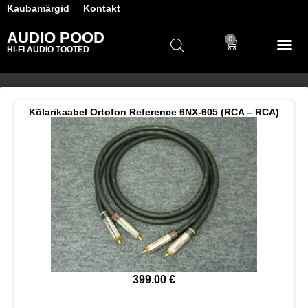
Kaubamärgid
Kontakt
AUDIO POOD
0
HI-FI AUDIO TOOTED
Kõlarikaabel Ortofon Reference 6NX-605 (RCA – RCA)
399.00
€