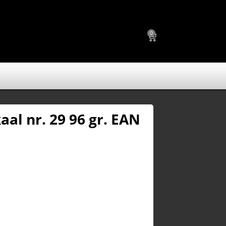
0
aal nr. 29 96 gr. EAN