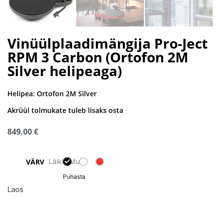
Vinüülplaadimängija Pro-Ject
RPM 3 Carbon (Ortofon 2M
Silver helipeaga)
Helipea:
Ortofon 2M Silver
Akrüül tolmukate tuleb lisaks osta
849.00
€
Läikiv Must
VÄRV
Puhasta
Laos