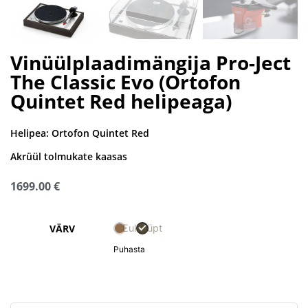
Vinüülplaadimängija Pro-Ject
The Classic Evo (Ortofon
Quintet Red helipeaga)
Helipea:
Ortofon Quintet Red
Akrüül tolmukate kaasas
1699.00
€
Eukalüpt
VÄRV
Puhasta